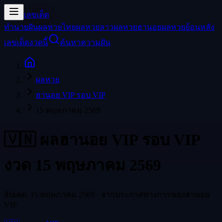
เลขเด็ด
ทำนายฝัน
ผลหวยไทย
ผลหวยลาว
ผลหวยฮานอย
ผลหวยย้อนหลัง
เลขเด็ดงวดนี้
ค้นหาความฝัน
ผลหวย
ฮานอย VIP รอบ VIP
15 พฤษภาคม 2569
🇻🇳
ผล
ฮานอย VIP
รอบ VIP
งวด
15 พฤษภาคม 2569
อัปเดต:
15 พฤษภาคม 2569
· จากประกาศทางการของ
ฮานอย
VIP