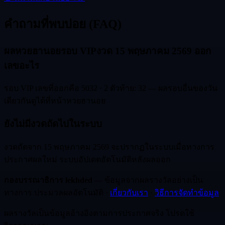
คำถามที่พบบ่อย (FAQ)
ผลหวยฮานอยรอบ VIPงวด 15 พฤษภาคม 2569 ออก
เลขอะไร
รอบ VIP เลขที่ออกคือ 5032 · 2 ตัวท้าย: 32 — ผลรอบอื่นของวัน
เดียวกันดูได้ที่หน้าหวยฮานอย
ยังไม่มีงวดถัดไปในระบบ
งวดถัดจาก 15 พฤษภาคม 2569 จะปรากฏในระบบเมื่อทางการ
ประกาศผลใหม่ ระบบอัปเดตอัตโนมัติหลังผลออก
กองบรรณาธิการ lekhded
— ข้อมูลจากผลรางวัลอย่างเป็น
ทางการ ประมวลผลอัตโนมัติ ·
เกี่ยวกับเรา
·
วิธีการจัดทำข้อมูล
ผลรางวัลเป็นข้อมูลอ้างอิงตามการประกาศจริง โปรดใช้