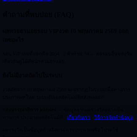
คำถามที่พบบ่อย (FAQ)
ผลหวยฮานอยรอบ VIPงวด 10 พฤษภาคม 2569 ออก
เลขอะไร
รอบ VIP เลขที่ออกคือ 2054 · 2 ตัวท้าย: 54 — ผลรอบอื่นของวัน
เดียวกันดูได้ที่หน้าหวยฮานอย
ยังไม่มีงวดถัดไปในระบบ
งวดถัดจาก 10 พฤษภาคม 2569 จะปรากฏในระบบเมื่อทางการ
ประกาศผลใหม่ ระบบอัปเดตอัตโนมัติหลังผลออก
กองบรรณาธิการ lekhded
— ข้อมูลจากผลรางวัลอย่างเป็น
ทางการ ประมวลผลอัตโนมัติ ·
เกี่ยวกับเรา
·
วิธีการจัดทำข้อมูล
ผลรางวัลเป็นข้อมูลอ้างอิงตามการประกาศจริง โปรดใช้