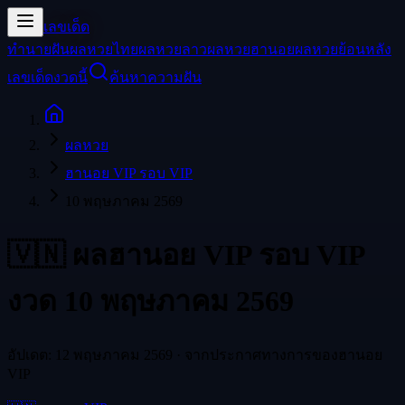
เลขเด็ด
ทำนายฝัน
ผลหวยไทย
ผลหวยลาว
ผลหวยฮานอย
ผลหวยย้อนหลัง
เลขเด็ดงวดนี้
ค้นหาความฝัน
ผลหวย
ฮานอย VIP รอบ VIP
10 พฤษภาคม 2569
🇻🇳
ผล
ฮานอย VIP
รอบ VIP
งวด
10 พฤษภาคม 2569
อัปเดต:
12 พฤษภาคม 2569
· จากประกาศทางการของ
ฮานอย
VIP