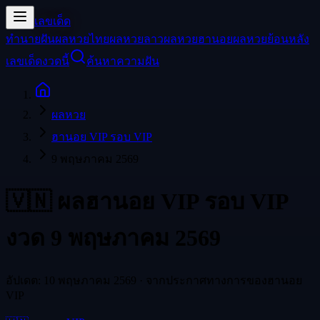
เลขเด็ด
ทำนายฝัน
ผลหวยไทย
ผลหวยลาว
ผลหวยฮานอย
ผลหวยย้อนหลัง
เลขเด็ดงวดนี้
ค้นหาความฝัน
ผลหวย
ฮานอย VIP รอบ VIP
9 พฤษภาคม 2569
🇻🇳
ผล
ฮานอย VIP
รอบ VIP
งวด
9 พฤษภาคม 2569
อัปเดต:
10 พฤษภาคม 2569
· จากประกาศทางการของ
ฮานอย
VIP