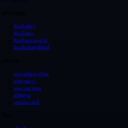
วิจารณญาณ
ทำนายฝัน
ฝันเห็นสัตว์
ฝันเห็นคน
ฝันเห็นธรรมชาติ
ฝันเห็นสิ่งศักดิ์สิทธิ์
ผลหวย
ผลหวยรัฐบาลไทย
ผลหวยลาว
ผลหวยฮานอย
สถิติหวย
เลขเด็ดงวดนี้
อื่นๆ