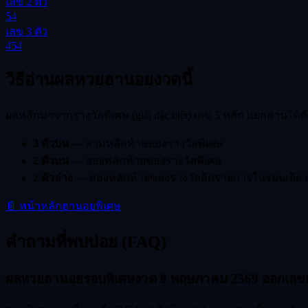
เลข 2 ตัว
5
4
เลข 3 ตัว
4
5
4
วิธีอ่านผลหวยฮานอยงวดนี้
ผลหลักมาจากรางวัลพิเศษ (giải đặc biệt) เลข 5 หลัก แยกอ่านได้ดัง
3 ตัวบน
— สามหลักท้ายของรางวัลพิเศษ
2 ตัวบน
— สองหลักท้ายของรางวัลพิเศษ
2 ตัวล่าง
— สองหลักท้ายของรางวัลอีกรายการในรอบเดียวกั
📄 หน้าหลัก
ฮานอยพิเศษ
คำถามที่พบบ่อย (FAQ)
ผลหวยฮานอยรอบพิเศษงวด 9 พฤษภาคม 2569 ออกเลข