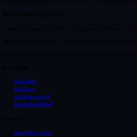
รอบพิเศษ เลขที่ออกคือ 7454 · 2 ตัวท้าย: 54 — ผลรอบอื่นของวัน
ยังไม่มีงวดถัดไปในระบบ
งวดถัดจาก 9 พฤษภาคม 2569 จะปรากฏในระบบเมื่อทางการประก
กองบรรณาธิการ lekhded
— ข้อมูลจากผลรางวัลอย่างเป็นทางกา
ผลรางวัลเป็นข้อมูลอ้างอิงตามการประกาศจริง โปรดใช้วิจาร
ทำนายฝัน
ฝันเห็นสัตว์
ฝันเห็นคน
ฝันเห็นธรรมชาติ
ฝันเห็นสิ่งศักดิ์สิทธิ์
ผลหวย
ผลหวยรัฐบาลไทย