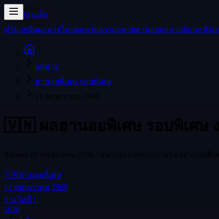
เลขเด็ด
ทำนายฝัน
ผลหวยไทย
ผลหวยลาว
ผลหวยฮานอย
ผลหวยย้อนหลัง
เล
ผลหวย
ฮานอยพิเศษ รอบพิเศษ
11 พฤษภาคม 2569
🇻🇳
ผล
ฮานอยพิเศษ
รอบพิเศษ
อัปเดต:
12 พฤษภาคม 2569
· จากประกาศทางการของ
ฮานอยพิเ
🇻🇳
ฮานอยพิเศษ
11 พฤษภาคม 2569
รางวัลที่ 1
2
6
2
6