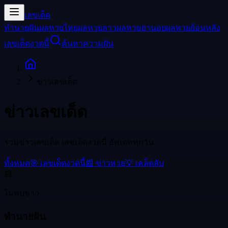
เลขเด็ด
ทำนายฝัน
ผลหวยไทย
ผลหวยลาว
ผลหวยฮานอย
ผลหวยย้อนหลัง
เลขเด็ดงวดนี้
ค้นหาความฝัน
ข่าวเลขเด็ด
ข่าวเลขเด็ด
รวมข่าวเลขเด็ด เลขเด็ดงวดนี้ อัพเดททุกวัน
ทั้งหมด
🎯
เลขเด็ดงวดนี้
📰
ข่าวหวย
💡
เคล็ดลับ
📰
ไม่พบข่าว
ทำนายฝัน