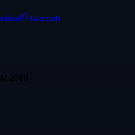
ขเด็ดงวดนี้
ค้นหาความฝัน
ม 2569