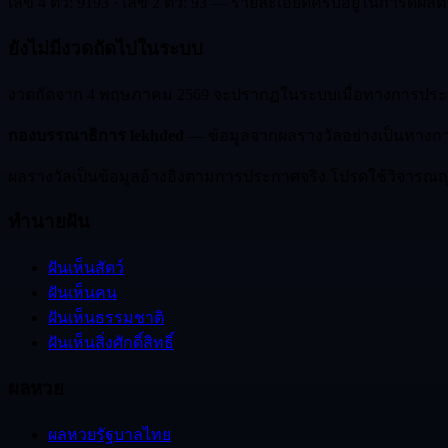
เลข 4 ตัว: 9193 · เลข 2 ตัว: 93 — รายละเอียดครบอยู่ในการ์ดผล
ยังไม่มีงวดถัดไปในระบบ
งวดถัดจาก 4 พฤษภาคม 2569 จะปรากฏในระบบเมื่อทางการประก
กองบรรณาธิการ lekhded
— ข้อมูลจากผลรางวัลอย่างเป็นทางกา
ผลรางวัลเป็นข้อมูลอ้างอิงตามการประกาศจริง โปรดใช้วิจาร
ทำนายฝัน
ฝันเห็นสัตว์
ฝันเห็นคน
ฝันเห็นธรรมชาติ
ฝันเห็นสิ่งศักดิ์สิทธิ์
ผลหวย
ผลหวยรัฐบาลไทย