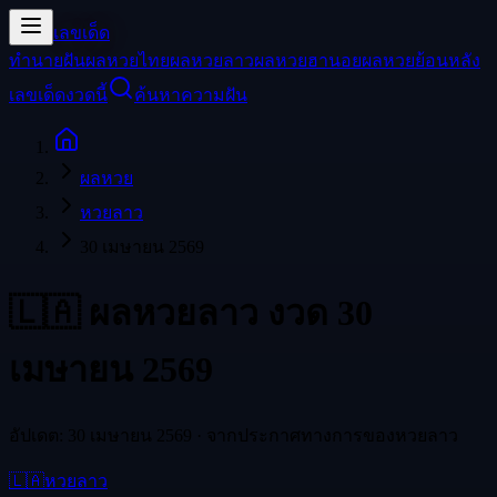
เลขเด็ด
ทำนายฝัน
ผลหวยไทย
ผลหวยลาว
ผลหวยฮานอย
ผลหวยย้อนหลัง
เลขเด็ดงวดนี้
ค้นหาความฝัน
ผลหวย
หวยลาว
30 เมษายน 2569
🇱🇦
ผล
หวยลาว
งวด
30
เมษายน 2569
อัปเดต:
30 เมษายน 2569
· จากประกาศทางการของ
หวยลาว
🇱🇦
หวยลาว