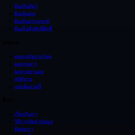
ฝันเห็นสัตว์
ฝันเห็นคน
ฝันเห็นธรรมชาติ
ฝันเห็นสิ่งศักดิ์สิทธิ์
ผลหวย
ผลหวยรัฐบาลไทย
ผลหวยลาว
ผลหวยฮานอย
สถิติหวย
เลขเด็ดงวดนี้
อื่นๆ
เกี่ยวกับเรา
วิธีการจัดทำข้อมูล
ติดต่อเรา