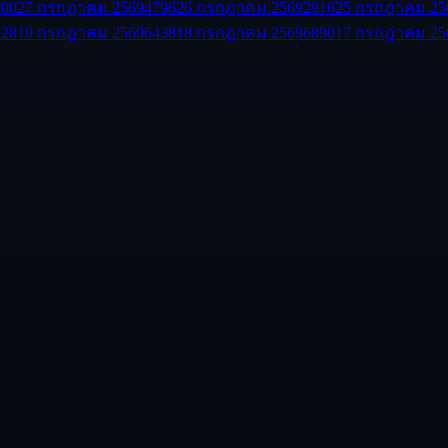
000
27 กรกฎาคม 2569
4796
26 กรกฎาคม 2569
2916
25 กรกฎาคม 25
128
19 กรกฎาคม 2569
6438
18 กรกฎาคม 2569
6890
17 กรกฎาคม 25