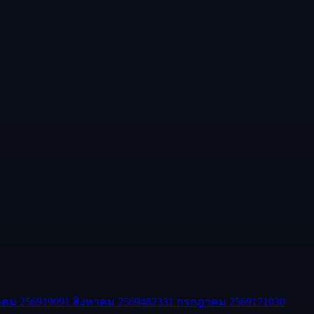
าคม 2569
1909
1 สิงหาคม 2569
4823
31 กรกฎาคม 2569
1710
30