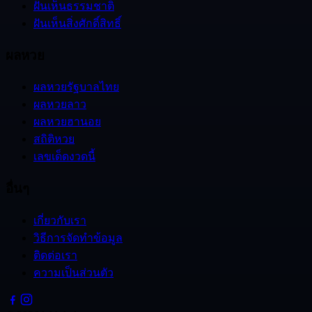
ฝันเห็นธรรมชาติ
ฝันเห็นสิ่งศักดิ์สิทธิ์
ผลหวย
ผลหวยรัฐบาลไทย
ผลหวยลาว
ผลหวยฮานอย
สถิติหวย
เลขเด็ดงวดนี้
อื่นๆ
เกี่ยวกับเรา
วิธีการจัดทำข้อมูล
ติดต่อเรา
ความเป็นส่วนตัว