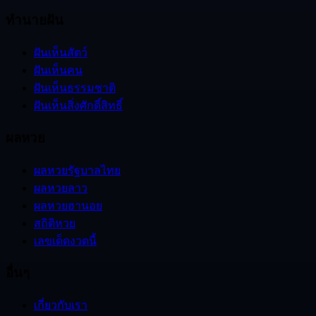
ทำนายฝัน
ฝันเห็นสัตว์
ฝันเห็นคน
ฝันเห็นธรรมชาติ
ฝันเห็นสิ่งศักดิ์สิทธิ์
ผลหวย
ผลหวยรัฐบาลไทย
ผลหวยลาว
ผลหวยฮานอย
สถิติหวย
เลขเด็ดงวดนี้
อื่นๆ
เกี่ยวกับเรา