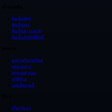
ทำนายฝัน
ฝันเห็นสัตว์
ฝันเห็นคน
ฝันเห็นธรรมชาติ
ฝันเห็นสิ่งศักดิ์สิทธิ์
ผลหวย
ผลหวยรัฐบาลไทย
ผลหวยลาว
ผลหวยฮานอย
สถิติหวย
เลขเด็ดงวดนี้
อื่นๆ
เกี่ยวกับเรา