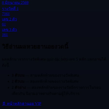
8 มิถุนายน 2569
รางวัลที่ 1
7
1
6
1
เลข 2 ตัว
6
1
เลข 3 ตัว
1
6
1
วิธีอ่านผลหวยฮานอยงวดนี้
ผลหลักมาจากรางวัลพิเศษ (giải đặc biệt) เลข 5 หลัก แยกอ่านได้
ดังนี้
3 ตัวบน
— สามหลักท้ายของรางวัลพิเศษ
2 ตัวบน
— สองหลักท้ายของรางวัลพิเศษ
2 ตัวล่าง
— สองหลักท้ายของรางวัลอีกรายการในรอบ
เดียวกัน นิยามอาจต่างกันตามผู้ให้บริการ
📄 หน้าหลัก
ฮานอย VIP