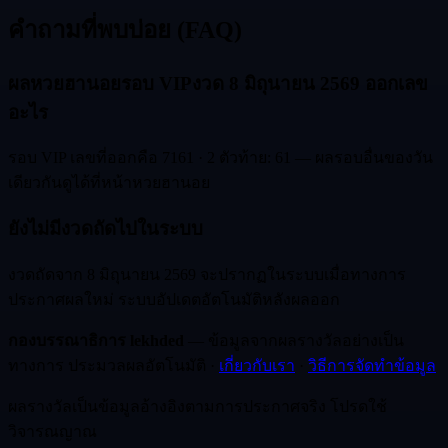
คำถามที่พบบ่อย (FAQ)
ผลหวยฮานอยรอบ VIPงวด 8 มิถุนายน 2569 ออกเลข
อะไร
รอบ VIP เลขที่ออกคือ 7161 · 2 ตัวท้าย: 61 — ผลรอบอื่นของวัน
เดียวกันดูได้ที่หน้าหวยฮานอย
ยังไม่มีงวดถัดไปในระบบ
งวดถัดจาก 8 มิถุนายน 2569 จะปรากฏในระบบเมื่อทางการ
ประกาศผลใหม่ ระบบอัปเดตอัตโนมัติหลังผลออก
กองบรรณาธิการ lekhded
— ข้อมูลจากผลรางวัลอย่างเป็น
ทางการ ประมวลผลอัตโนมัติ ·
เกี่ยวกับเรา
·
วิธีการจัดทำข้อมูล
ผลรางวัลเป็นข้อมูลอ้างอิงตามการประกาศจริง โปรดใช้
วิจารณญาณ