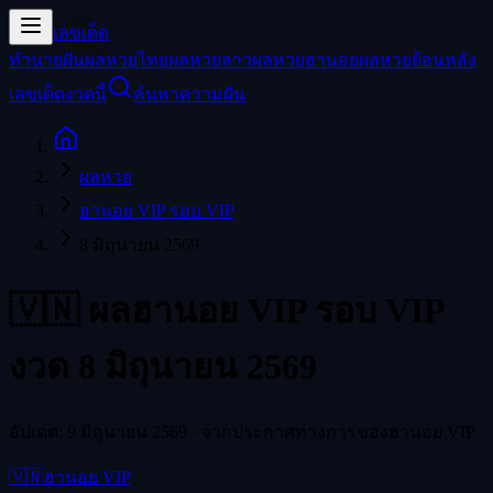
เลขเด็ด
ทำนายฝัน
ผลหวยไทย
ผลหวยลาว
ผลหวยฮานอย
ผลหวยย้อนหลัง
เลขเด็ดงวดนี้
ค้นหาความฝัน
ผลหวย
ฮานอย VIP รอบ VIP
8 มิถุนายน 2569
🇻🇳
ผล
ฮานอย VIP
รอบ VIP
งวด
8 มิถุนายน 2569
อัปเดต:
9 มิถุนายน 2569
· จากประกาศทางการของ
ฮานอย VIP
🇻🇳
ฮานอย VIP