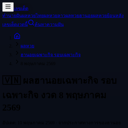
เลขเด็ด
ทำนายฝัน
ผลหวยไทย
ผลหวยลาว
ผลหวยฮานอย
ผลหวยย้อนหลัง
เลขเด็ดงวดนี้
ค้นหาความฝัน
ผลหวย
ฮานอยเฉพาะกิจ รอบเฉพาะกิจ
8 พฤษภาคม 2569
🇻🇳
ผล
ฮานอยเฉพาะกิจ
รอบ
เฉพาะกิจ
งวด
8 พฤษภาคม
2569
อัปเดต:
10 พฤษภาคม 2569
· จากประกาศทางการของ
ฮานอย