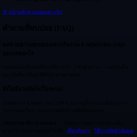
📄 หน้าหลัก
ฮานอยเฉพาะกิจ
คำถามที่พบบ่อย (FAQ)
ผลหวยฮานอยรอบเฉพาะกิจงวด 8 พฤษภาคม 2569
ออกเลขอะไร
รอบเฉพาะกิจ เลขที่ออกคือ 1214 · 2 ตัวท้าย: 14 — ผลรอบอื่น
ของวันเดียวกันดูได้ที่หน้าหวยฮานอย
ยังไม่มีงวดถัดไปในระบบ
งวดถัดจาก 8 พฤษภาคม 2569 จะปรากฏในระบบเมื่อทางการ
ประกาศผลใหม่ ระบบอัปเดตอัตโนมัติหลังผลออก
กองบรรณาธิการ lekhded
— ข้อมูลจากผลรางวัลอย่างเป็น
ทางการ ประมวลผลอัตโนมัติ ·
เกี่ยวกับเรา
·
วิธีการจัดทำข้อมูล