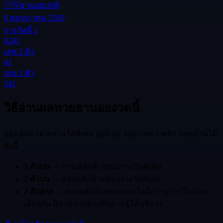
🇻🇳
ฮานอยปกติ
6 พฤษภาคม 2569
รางวัลที่ 1
0
2
4
1
เลข 2 ตัว
4
1
เลข 3 ตัว
2
4
1
วิธีอ่านผลหวยฮานอยงวดนี้
ผลหลักมาจากรางวัลพิเศษ (giải đặc biệt) เลข 5 หลัก แยกอ่านได้
ดังนี้
3 ตัวบน
— สามหลักท้ายของรางวัลพิเศษ
2 ตัวบน
— สองหลักท้ายของรางวัลพิเศษ
2 ตัวล่าง
— สองหลักท้ายของรางวัลอีกรายการในรอบ
เดียวกัน นิยามอาจต่างกันตามผู้ให้บริการ