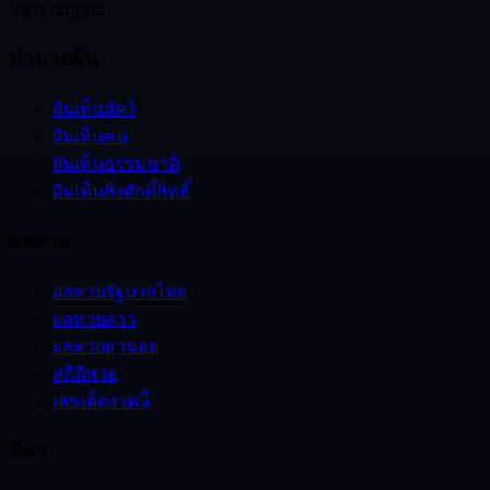
วิจารณญาณ
ทำนายฝัน
ฝันเห็นสัตว์
ฝันเห็นคน
ฝันเห็นธรรมชาติ
ฝันเห็นสิ่งศักดิ์สิทธิ์
ผลหวย
ผลหวยรัฐบาลไทย
ผลหวยลาว
ผลหวยฮานอย
สถิติหวย
เลขเด็ดงวดนี้
อื่นๆ