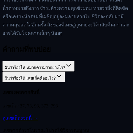
น้ำตาหมายถึงการชำระล้างความทุกข์ระทม ทายว่าสิ่งที่ติดขัด
หรือเคราะห์กรรมที่เผชิญอยู่จะมลายหายไป ชีวิตจะกลับมามี
ความสุขสดใสอีกครั้ง สิ่งของที่เคยสูญหายจะได้กลับคืนมา และ
อาจได้รับโชคลาภเล็กๆ น้อยๆ
คำถามที่พบบ่อย
ฝันว่าร้องไห้ หมายความว่าอย่างไร?
ฝันว่าร้องไห้ เลขเด็ดคืออะไร?
เลขมงคลจากฝันนี้
เลขเด็ด:
37, 73, 93, 373, 793
ดูเลขเด็ดงวดนี้ →
เลขจากตำราโบราณ โปรดใช้วิจารณญาณ