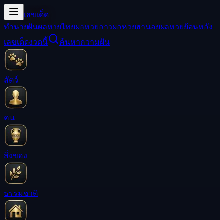
เลขเด็ด
ทำนายฝัน
ผลหวยไทย
ผลหวยลาว
ผลหวยฮานอย
ผลหวยย้อนหลัง
เลขเด็ดงวดนี้
ค้นหาความฝัน
สัตว์
คน
สิ่งของ
ธรรมชาติ