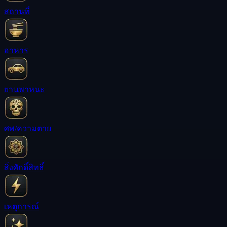
สถานที่
อาหาร
ยานพาหนะ
ศพ/ความตาย
สิ่งศักดิ์สิทธิ์
เหตุการณ์