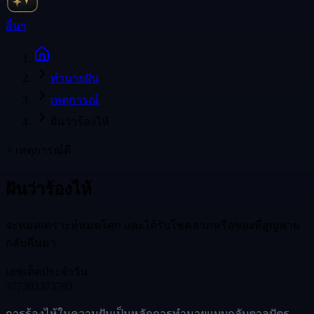
อื่นๆ
ทำนายฝัน
เหตุการณ์
ฝันว่าร้องไห้
⚡
เหตุการณ์
ดี
ฝันว่าร้องไห้
จะหมดเคราะห์หมดโศก และได้รับโชคลาภหรือของที่สูญหาย
กลับคืนมา
เลขเด็ดประจำวัน
37
73
93
373
793
การร้องไห้ในความฝันเป็นหลักการทำนายแบบกลับตาลปัตร