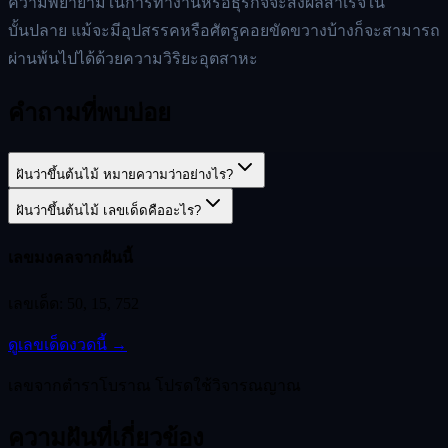
ความพยายามในการทำงานหรือธุรกิจจะส่งผลสำเร็จใน
บั้นปลาย แม้จะมีอุปสรรคหรือศัตรูคอยขัดขวางบ้างก็จะสามารถ
ผ่านพ้นไปได้ด้วยความวิริยะอุตสาหะ
คำถามที่พบบ่อย
ฝันว่าขึ้นต้นไม้ หมายความว่าอย่างไร?
ฝันว่าขึ้นต้นไม้ เลขเด็ดคืออะไร?
เลขมงคลจากฝันนี้
เลขเด็ด:
50, 15, 752
ดูเลขเด็ดงวดนี้ →
เลขจากตำราโบราณ โปรดใช้วิจารณญาณ
ความฝันที่เกี่ยวข้อง