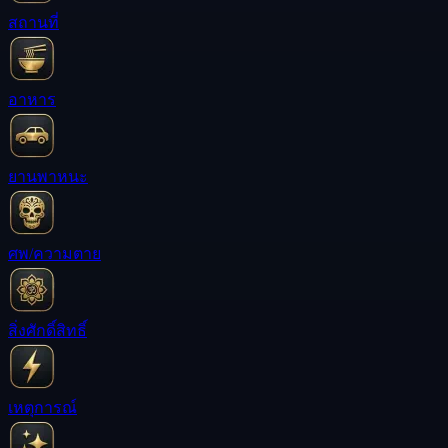
สถานที่
อาหาร
ยานพาหนะ
ศพ/ความตาย
สิ่งศักดิ์สิทธิ์
เหตุการณ์