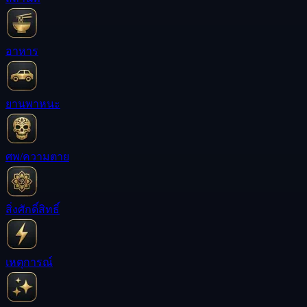
อาหาร
ยานพาหนะ
ศพ/ความตาย
สิ่งศักดิ์สิทธิ์
เหตุการณ์