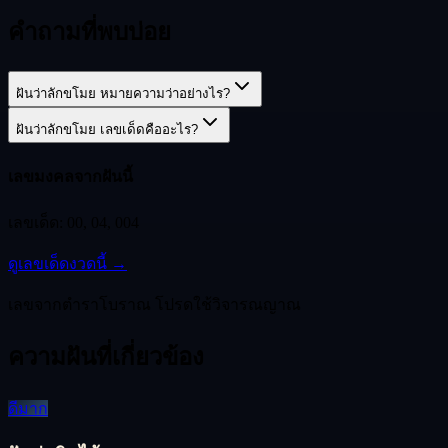
คำถามที่พบบ่อย
ฝันว่าลักขโมย หมายความว่าอย่างไร?
ฝันว่าลักขโมย เลขเด็ดคืออะไร?
เลขมงคลจากฝันนี้
เลขเด็ด:
00, 04, 004
ดูเลขเด็ดงวดนี้ →
เลขจากตำราโบราณ โปรดใช้วิจารณญาณ
ความฝันที่เกี่ยวข้อง
ดีมาก