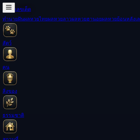
เลขเด็ด
ทำนายฝัน
ผลหวยไทย
ผลหวยลาว
ผลหวยฮานอย
ผลหวยย้อนหลัง
เล
สัตว์
คน
สิ่งของ
ธรรมชาติ
สถานที่