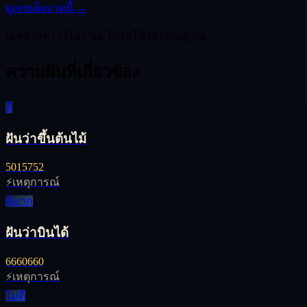
ดูเลขเด็ดงวดนี้ →
เลขจากตำราโบราณ โปรดใช้วิจารณญาณ
ความฝันที่เกี่ยวข้อง
ดี
ฝันว่าขึ้นต้นไม้
50
15
752
⚡
เหตุการณ์
ดีมาก
ฝันว่าบินได้
66
60
660
⚡
เหตุการณ์
ไม่ดี