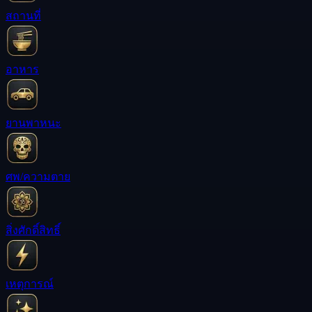
สถานที่
อาหาร
ยานพาหนะ
ศพ/ความตาย
สิ่งศักดิ์สิทธิ์
เหตุการณ์