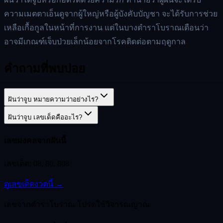
ความเมตตาเอ็นดูจากผู้ใหญ่หรือผู้บังคับบัญชา จะได้รับการช่วย
เหลือเกื้อกูลในหน้าที่การงาน แต่ในบางตำราโบราณเตือนว่า
อาจมีเกณฑ์เจ็บป่วยเล็กน้อยจากโรคติดต่อตามฤดูกาล
คำถามที่พบบ่อย
ฝันว่าจูบ หมายความว่าอย่างไร?
ฝันว่าจูบ เลขเด็ดคืออะไร?
เลขมงคลจากฝันนี้
เลขเด็ด:
08, 80, 808
ดูเลขเด็ดงวดนี้ →
เลขจากตำราโบราณ โปรดใช้วิจารณญาณ