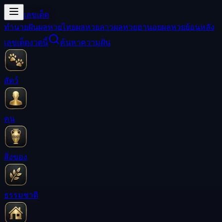
เลขเด็ด
ทำนายฝัน
ผลหวยไทย
ผลหวยลาว
ผลหวยฮานอย
ผลหวยย้อนหลัง
เลขเด็ดงวดนี้
ค้นหาความฝัน
สัตว์
คน
สิ่งของ
ธรรมชาติ