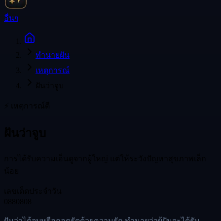
อื่นๆ
ทำนายฝัน
เหตุการณ์
ฝันว่าจูบ
⚡
เหตุการณ์
ดี
ฝันว่าจูบ
การได้รับความเอ็นดูจากผู้ใหญ่ แต่ให้ระวังปัญหาสุขภาพเล็ก
น้อย
เลขเด็ดประจำวัน
08
80
808
ฝันว่าได้จูบหรือกอดรัดด้วยความรัก ทำนายว่าผู้ฝันจะได้รับ