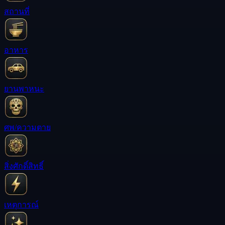
สถานที่
อาหาร
ยานพาหนะ
ศพ/ความตาย
สิ่งศักดิ์สิทธิ์
เหตุการณ์