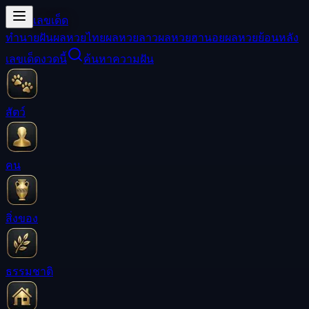
เลขเด็ด
ทำนายฝัน
ผลหวยไทย
ผลหวยลาว
ผลหวยฮานอย
ผลหวยย้อนหลัง
เลขเด็ดงวดนี้
ค้นหาความฝัน
สัตว์
คน
สิ่งของ
ธรรมชาติ