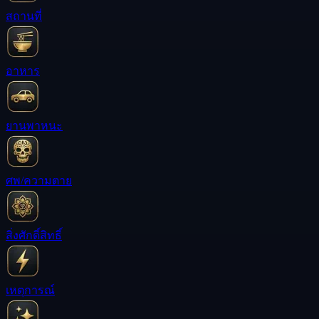
สถานที่
อาหาร
ยานพาหนะ
ศพ/ความตาย
สิ่งศักดิ์สิทธิ์
เหตุการณ์