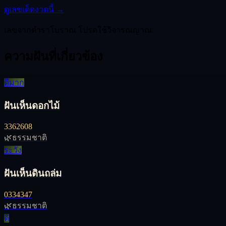
ดูเลขเด็ดงวดนี้ →
เลขจากตำราโบราณ โปรดใช้วิจารณญาณ
ความฝันที่เกี่ยวข้อง
ดีมาก
ฝันเห็นดอกไม้
33
62
608
🌿
ธรรมชาติ
ระวัง
ฝันเห็นดินถล่ม
03
34
347
🌿
ธรรมชาติ
ดี