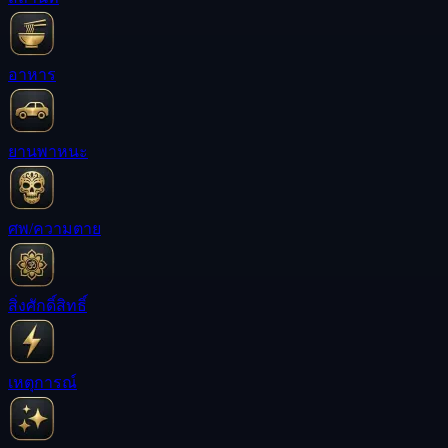
อาหาร
ยานพาหนะ
ศพ/ความตาย
สิ่งศักดิ์สิทธิ์
เหตุการณ์