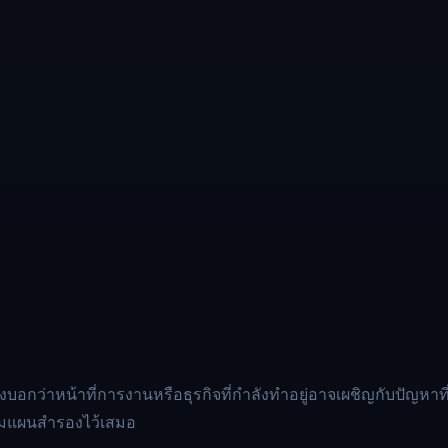
งบอกว่าหน้าที่การงานหรือธุรกิจที่กำลังทำอยู่อาจเผชิญกับปัญหาที่
ยมแผนสำรองไว้เสมอ