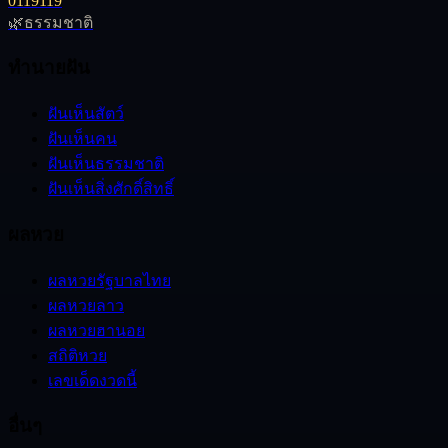
01
19
119
🌿
ธรรมชาติ
ทำนายฝัน
ฝันเห็นสัตว์
ฝันเห็นคน
ฝันเห็นธรรมชาติ
ฝันเห็นสิ่งศักดิ์สิทธิ์
ผลหวย
ผลหวยรัฐบาลไทย
ผลหวยลาว
ผลหวยฮานอย
สถิติหวย
เลขเด็ดงวดนี้
อื่นๆ