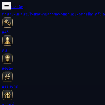
เลขเด็ด
ทำนายฝัน
ผลหวยไทย
ผลหวยลาว
ผลหวยฮานอย
ผลหวยย้อนหลัง
เล
สัตว์
คน
สิ่งของ
ธรรมชาติ
สถานที่