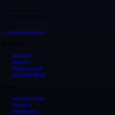
0
7
รางวัลข้างเคียงรางวัลที่ 1
2 รางวัลๆละ 100,000 บาท
340562
340564
← กลับหน้าผลหวยล่าสุด
ทำนายฝัน
ฝันเห็นสัตว์
ฝันเห็นคน
ฝันเห็นธรรมชาติ
ฝันเห็นสิ่งศักดิ์สิทธิ์
ผลหวย
ผลหวยรัฐบาลไทย
ผลหวยลาว
ผลหวยฮานอย