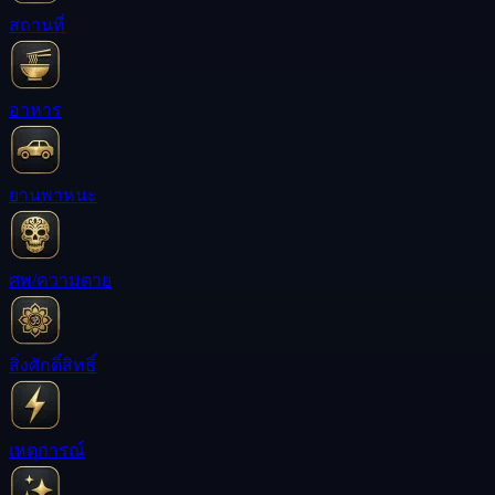
สถานที่
อาหาร
ยานพาหนะ
ศพ/ความตาย
สิ่งศักดิ์สิทธิ์
เหตุการณ์