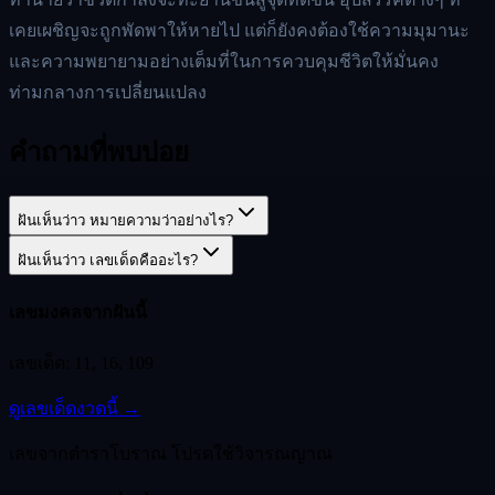
เคยเผชิญจะถูกพัดพาให้หายไป แต่ก็ยังคงต้องใช้ความมุมานะ
และความพยายามอย่างเต็มที่ในการควบคุมชีวิตให้มั่นคง
ท่ามกลางการเปลี่ยนแปลง
คำถามที่พบบ่อย
ฝันเห็นว่าว หมายความว่าอย่างไร?
ฝันเห็นว่าว เลขเด็ดคืออะไร?
เลขมงคลจากฝันนี้
เลขเด็ด:
11, 16, 109
ดูเลขเด็ดงวดนี้ →
เลขจากตำราโบราณ โปรดใช้วิจารณญาณ