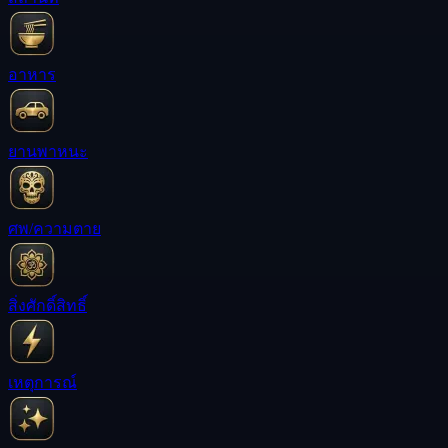
อาหาร
ยานพาหนะ
ศพ/ความตาย
สิ่งศักดิ์สิทธิ์
เหตุการณ์