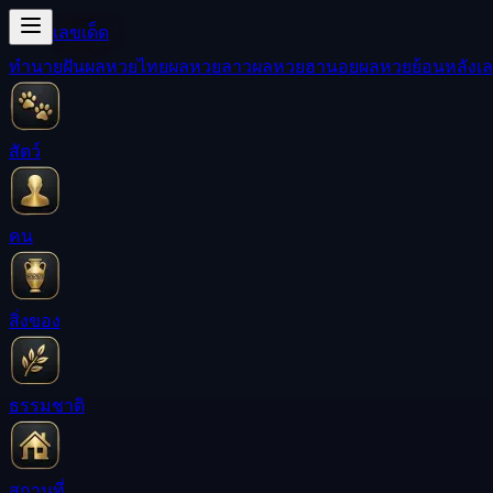
เลขเด็ด
ทำนายฝัน
ผลหวยไทย
ผลหวยลาว
ผลหวยฮานอย
ผลหวยย้อนหลัง
เล
สัตว์
คน
สิ่งของ
ธรรมชาติ
สถานที่