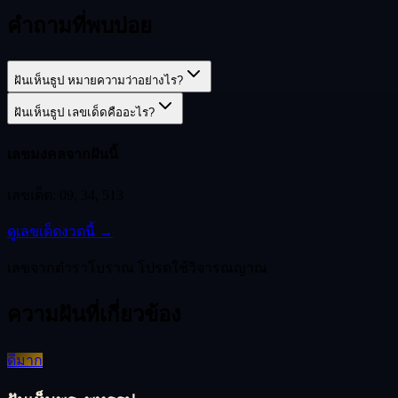
คำถามที่พบบ่อย
ฝันเห็นธูป หมายความว่าอย่างไร?
ฝันเห็นธูป เลขเด็ดคืออะไร?
เลขมงคลจากฝันนี้
เลขเด็ด:
09, 34, 513
ดูเลขเด็ดงวดนี้ →
เลขจากตำราโบราณ โปรดใช้วิจารณญาณ
ความฝันที่เกี่ยวข้อง
ดีมาก