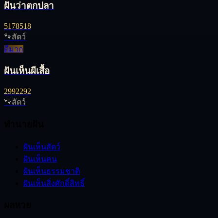
ฝันว่าตกปลา
51
78
518
🐾
สัตว์
ดีมาก
ฝันเห็นผีเสื้อ
29
92
292
🐾
สัตว์
ทำนายฝัน
ฝันเห็นสัตว์
ฝันเห็นคน
ฝันเห็นธรรมชาติ
ฝันเห็นสิ่งศักดิ์สิทธิ์
ผลหวย