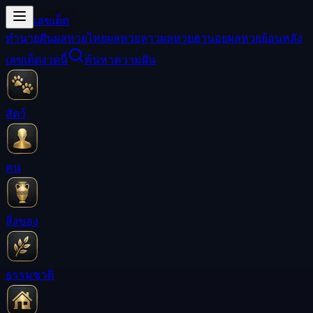
เลขเด็ด
ทำนายฝัน
ผลหวยไทย
ผลหวยลาว
ผลหวยฮานอย
ผลหวยย้อนหลัง
เลขเด็ดงวดนี้
ค้นหาความฝัน
สัตว์
คน
สิ่งของ
ธรรมชาติ