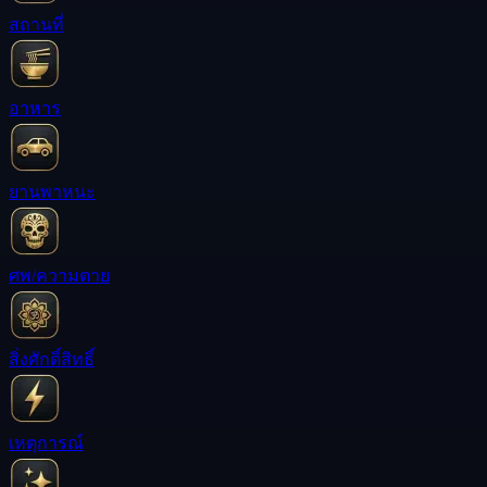
สถานที่
อาหาร
ยานพาหนะ
ศพ/ความตาย
สิ่งศักดิ์สิทธิ์
เหตุการณ์