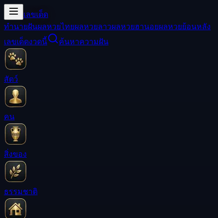
เลขเด็ด
ทำนายฝัน
ผลหวยไทย
ผลหวยลาว
ผลหวยฮานอย
ผลหวยย้อนหลัง
เลขเด็ดงวดนี้
ค้นหาความฝัน
สัตว์
คน
สิ่งของ
ธรรมชาติ