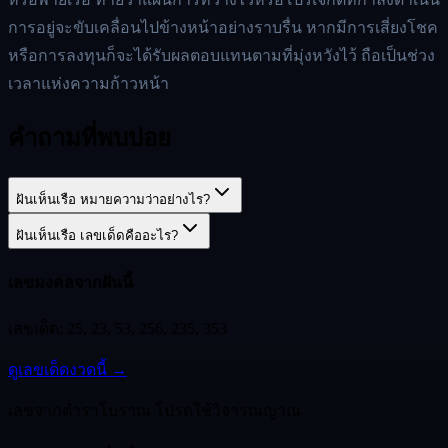
การอยู่จะขับเคลื่อนไปข้างหน้าอย่างราบรื่น หากมีการเสี่ยงโชค
หรือการลงทุนก็จะได้รับผลตอบแทนตามที่มุ่งหวังไว้ ถือเป็นช่วง
เวลาแห่งความก้าวหน้า
คำถามที่พบบ่อย
ฝันเห็นเรือ หมายความว่าอย่างไร?
ฝันเห็นเรือ เลขเด็ดคืออะไร?
เลขมงคลจากฝันนี้
เลขเด็ด:
25, 23, 53, 256, 235, 353
ดูเลขเด็ดงวดนี้ →
เลขจากตำราโบราณ โปรดใช้วิจารณญาณ