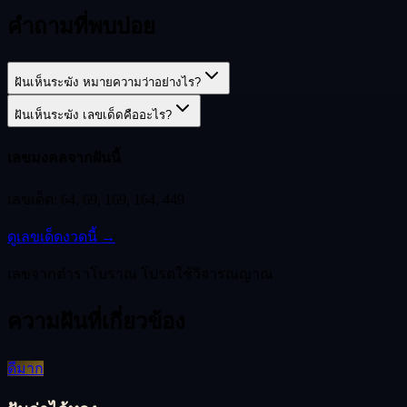
คำถามที่พบบ่อย
ฝันเห็นระฆัง หมายความว่าอย่างไร?
ฝันเห็นระฆัง เลขเด็ดคืออะไร?
เลขมงคลจากฝันนี้
เลขเด็ด:
64, 69, 169, 164, 449
ดูเลขเด็ดงวดนี้ →
เลขจากตำราโบราณ โปรดใช้วิจารณญาณ
ความฝันที่เกี่ยวข้อง
ดีมาก