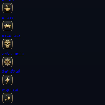
อาหาร
ยานพาหนะ
ศพ/ความตาย
สิ่งศักดิ์สิทธิ์
เหตุการณ์