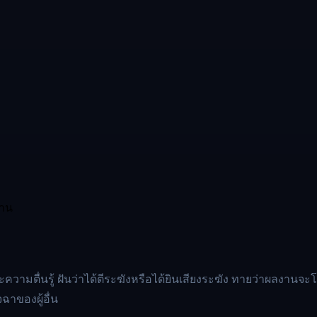
งาน
ความตื่นรู้ ฝันว่าได้ตีระฆังหรือได้ยินเสียงระฆัง ทายว่าผลงานจะ
ฉาของผู้อื่น