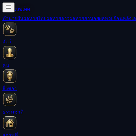
เลขเด็ด
ทำนายฝัน
ผลหวยไทย
ผลหวยลาว
ผลหวยฮานอย
ผลหวยย้อนหลัง
เล
สัตว์
คน
สิ่งของ
ธรรมชาติ
สถานที่