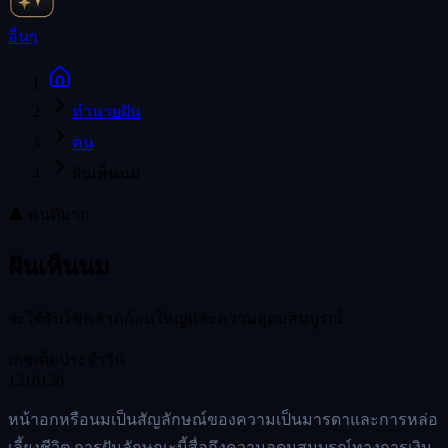
อื่นๆ
ทำนายฝัน
คน
ฝันเห็นนม
👤
คน
ดีมาก
ฝันเห็นนม
จะได้รับโชคลาภก้อนใหญ่และความอุดมสมบูรณ์
เลขเด็ดประจำวัน
12
16
126
หน้าอกหรือนมเป็นสัญลักษณ์ของความเป็นมารดาและการหล่อ
เลี้ยงชีวิต การฝันลักษณะนี้สื่อถึงความอุดมสมบูรณ์ทางการเงิน