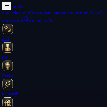
เลขเด็ด
ทำนายฝัน
ผลหวยไทย
ผลหวยลาว
ผลหวยฮานอย
ผลหวยย้อนหลัง
เลขเด็ดงวดนี้
ค้นหาความฝัน
สัตว์
คน
สิ่งของ
ธรรมชาติ