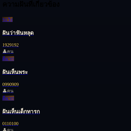
ความฝันที่เกี่ยวข้อง
ระวัง
ฝันว่าฟันหลุด
19
29
192
👤
คน
ดีมาก
ฝันเห็นพระ
09
90
909
👤
คน
ดีมาก
ฝันเห็นเด็กทารก
01
10
100
👤
คน