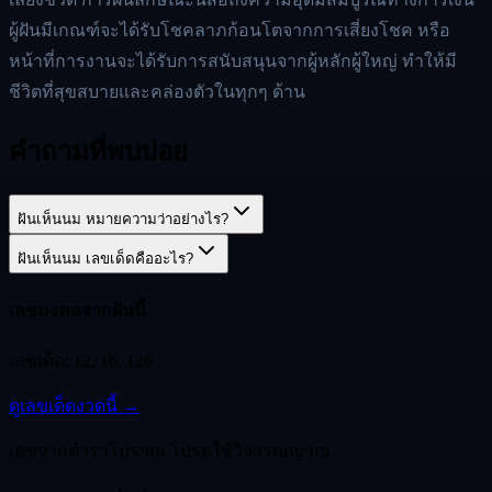
ผู้ฝันมีเกณฑ์จะได้รับโชคลาภก้อนโตจากการเสี่ยงโชค หรือ
หน้าที่การงานจะได้รับการสนับสนุนจากผู้หลักผู้ใหญ่ ทำให้มี
ชีวิตที่สุขสบายและคล่องตัวในทุกๆ ด้าน
คำถามที่พบบ่อย
ฝันเห็นนม หมายความว่าอย่างไร?
ฝันเห็นนม เลขเด็ดคืออะไร?
เลขมงคลจากฝันนี้
เลขเด็ด:
12, 16, 126
ดูเลขเด็ดงวดนี้ →
เลขจากตำราโบราณ โปรดใช้วิจารณญาณ