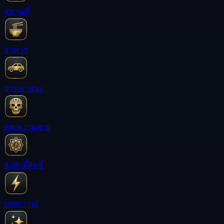
สถานที่
อาหาร
ยานพาหนะ
ศพ/ความตาย
สิ่งศักดิ์สิทธิ์
เหตุการณ์