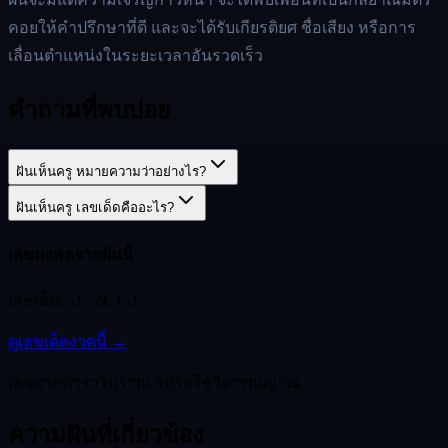
คอยให้คำปรึกษาที่ดี และจะได้รับเกียรติยศ ชื่อเสียง หรือการ
เลื่อนตำแหน่งในระยะเวลาอันรวดเร็ว
คำถามที่พบบ่อย
ฝันเห็นครู หมายความว่าอย่างไร?
ฝันเห็นครู เลขเด็ดคืออะไร?
เลขมงคลจากฝันนี้
เลขเด็ด:
51, 59, 151
ดูเลขเด็ดงวดนี้ →
เลขจากตำราโบราณ โปรดใช้วิจารณญาณ
ความฝันที่เกี่ยวข้อง