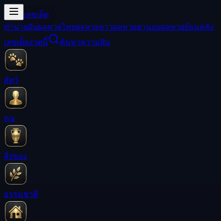
เลขเด็ด
ทำนายฝัน
ผลหวยไทย
ผลหวยลาว
ผลหวยฮานอย
ผลหวยย้อนหลัง
เลขเด็ดงวดนี้
ค้นหาความฝัน
สัตว์
คน
สิ่งของ
ธรรมชาติ