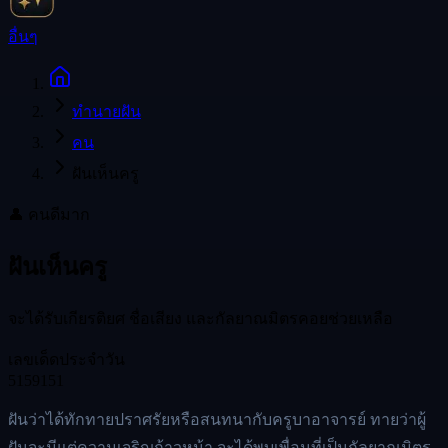
อื่นๆ
ทำนายฝัน
คน
ฝันเห็นครู
👤
คน
ดีมาก
ฝันเห็นครู
จะได้รับเกียรติยศ ชื่อเสียง และกัลยาณมิตรคอยช่วยเหลือ
เลขเด็ดประจำวัน
51
59
151
ฝันว่าได้ทักทายปราศรัยหรือสนทนากับครูบาอาจารย์ ทายว่าผู้
ฝันจะมีแต่ความเจริญก้าวหน้า จะได้พบเพื่อนที่เป็นกัลยาณมิตร