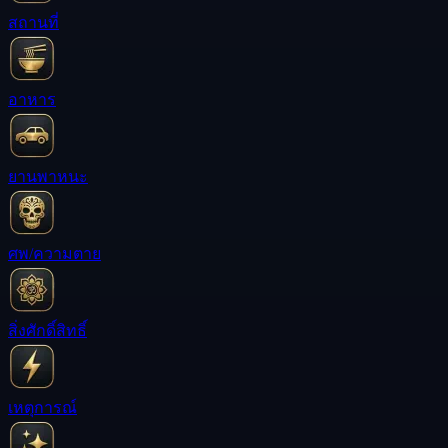
สถานที่
อาหาร
ยานพาหนะ
ศพ/ความตาย
สิ่งศักดิ์สิทธิ์
เหตุการณ์